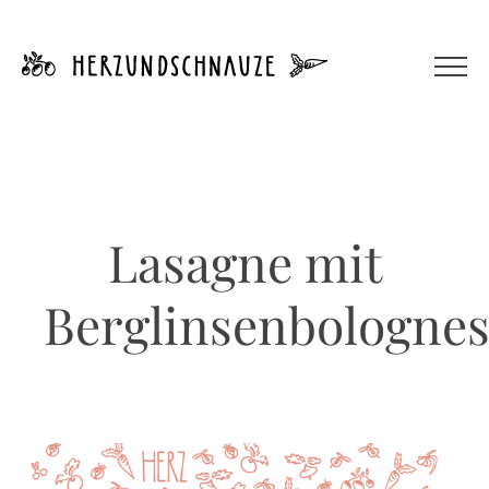
Zum
Inhalt
springen
Lasagne mit
Berglinsenbologne